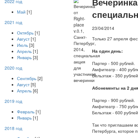
В
ечеринка 
2022 год
специальн
Май
[1]
2021 год
23/04/2014
Октябрь
[1]
Только 27 апреля фес
Август
[1]
Июль
[3]
На один день:
Апрель
[1]
Январь
[3]
Партер - 500 рублей.
2020 год
Амфитеатр - 400 рубл
Бельэтаж - 350 рублей
Сентябрь
[2]
Август
[5]
Абонементы на 2 дня
Апрель
[6]
Партер - 900 рублей.
2019 год
Амфитеатр - 750 рубл
Февраль
[1]
Бельэтаж - 600 рублей
Январь
[1]
Так что приглашаем вс
2018 год
Петербурга, которое п