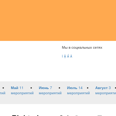
Мы в социальных сетях




Май
11
Июнь
7
Июль
14
Август
3
тий
мероприятий
мероприятий
мероприятий
мероприяти