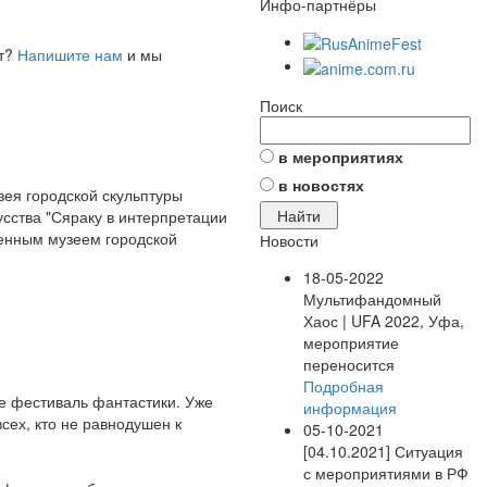
Инфо-партнёры
ет?
Напишите нам
и мы
Поиск
в мероприятиях
в новостях
зея городской скульптуры
усства "Сяраку в интерпретации
венным музеем городской
Новости
18-05-2022
Мультифандомный
Хаос | UFA 2022, Уфа,
мероприятие
переносится
Подробная
не фестиваль фантастики. Уже
информация
ех, кто не равнодушен к
05-10-2021
[04.10.2021] Ситуация
с мероприятиями в РФ