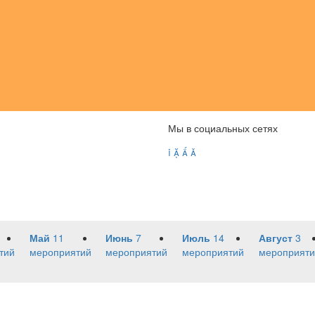
Мы в социальных сетях




Май
11
Июнь
7
Июль
14
Август
3
тий
мероприятий
мероприятий
мероприятий
мероприяти