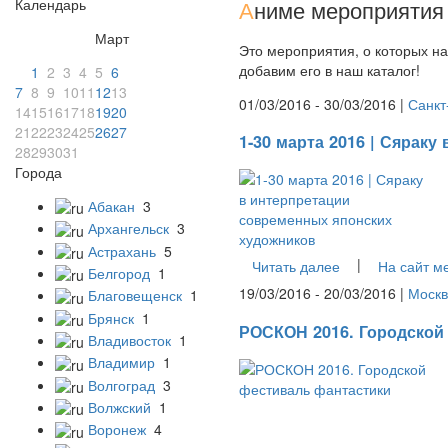
Календарь
А
ниме мероприятия 
Март
Это мероприятия, о которых на
добавим его в наш каталог!
1
2
3
4
5
6
7
8
9
10
11
12
13
01/03/2016 - 30/03/2016 |
Санкт
14
15
16
17
18
19
20
21
22
23
24
25
26
27
1-30 марта 2016 | Сярак
28
29
30
31
Города
Абакан
3
Архангельск
3
Астрахань
5
|
Читать далее
На сайт м
Белгород
1
19/03/2016 - 20/03/2016 |
Москв
Благовещенск
1
Брянск
1
РОСКОН 2016. Городской
Владивосток
1
Владимир
1
Волгоград
3
Волжский
1
Воронеж
4