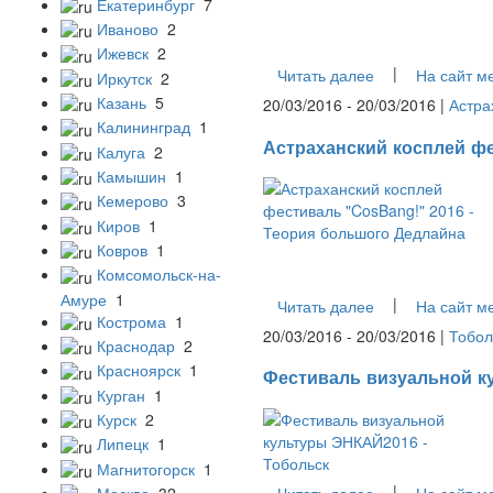
Екатеринбург
7
Иваново
2
Ижевск
2
|
Читать далее
На сайт м
Иркутск
2
Казань
5
20/03/2016 - 20/03/2016 |
Астра
Калининград
1
Астраханский косплей фе
Калуга
2
Камышин
1
Кемерово
3
Киров
1
Ковров
1
Комсомольск-на-
Амуре
1
|
Читать далее
На сайт м
Кострома
1
20/03/2016 - 20/03/2016 |
Тобол
Краснодар
2
Красноярск
1
Фестиваль визуальной к
Курган
1
Курск
2
Липецк
1
Магнитогорск
1
|
Читать далее
На сайт м
Москва
32