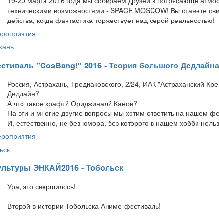
19-20 марта 2016 года мы собираем друзей в потрясающе атмо
техническими возможностями - SPACE MOSCOW! Вы станете св
действа, когда фантастика торжествует над серой реальностью!
ероприятия
хань
стиваль "CosBang!" 2016 - Теория большого Дедлайна
Россия, Астрахань, Тредиаковского, 2/24, ИАК "Астраханский Кр
Дедлайн?
А что такое крафт? Ориджинал? Канон?
На эти и многие другие вопросы мы хотим ответить на нашем фе
И, естественно, не без юмора, без которого в нашем хобби нельз
ероприятия
ьск
ультуры ЭНКАЙ2016 - Тобольск
Ура, это свершилось!
Второй в истории Тобольска Аниме-фестиваль!
ероприятия