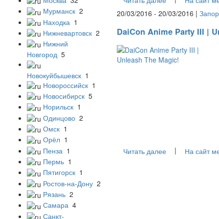
Мурманск
2
20/03/2016 - 20/03/2016 |
Запор
Находка
1
DaiCon Anime Party III | 
Нижневартовск
2
Нижний
Новгород
5
Новокуйбышевск
1
Новороссийск
1
Новосибирск
5
Норильск
1
Одинцово
2
Омск
1
Орёл
1
|
Пенза
1
Читать далее
На сайт м
Пермь
1
Пятигорск
1
Ростов-на-Дону
2
Рязань
2
Самара
4
Санкт-