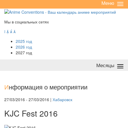
Меню
Све
/
раз
Мы в социальных сетях




2025 год
2026 год
2027 год
Месяцы
Све
/
раз
И
нформация о мероприятии
27/03/2016 - 27/03/2016 |
Хабаровск
KJC Fest 2016