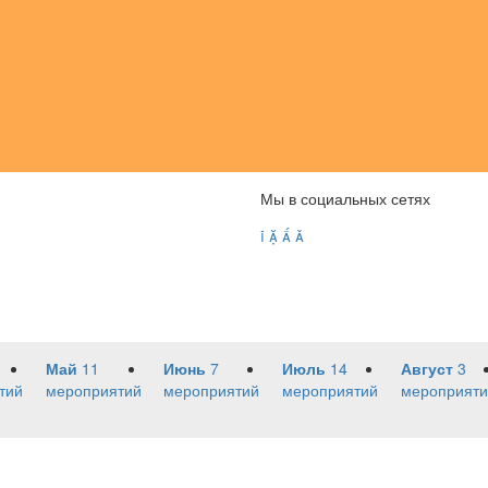
Мы в социальных сетях




Май
11
Июнь
7
Июль
14
Август
3
тий
мероприятий
мероприятий
мероприятий
мероприяти