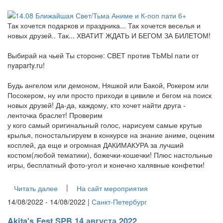
Так хочется подарков и праздника... Так хочется веселья и
новых друзей.. Так... ХВАТИТ ЖДАТЬ И БЕГОМ ЗА БИЛЕТОМ!
Выбирай на чьей Ты стороне: СВЕТ против ТЬМЫ пати от
nyaparty.ru!
Будь ангелом или демоном, Няшкой или Бакой, Рокером или
Посокером, ну или просто приходи в цивиле и бегом на поиск
новых друзей! Да-да, каждому, кто хочет найти друга -
ленточка браслет! Проверим
у кого самый оригинальный голос, нарисуем самые крутые
крылья, поностальгируем в конкурсе на знание аниме, оценим
косплей, да еще и огромная ДАКИМАКУРА за лучший
костюм(любой тематики), божечки-кошечки! Плюс настольные
игры, бесплатный фото-угол и конечно халявные конфетки!
|
Читать далее
На сайт мероприятия
14/08/2022 - 14/08/2022 |
Санкт-Петербург
Akita's Fest SPB 14 августа 2022