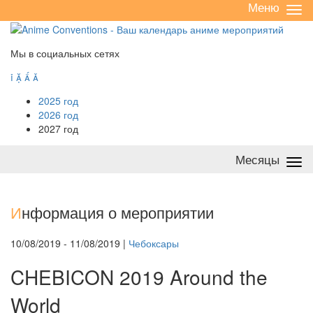
Меню
Све
/
раз
Мы в социальных сетях




2025 год
2026 год
2027 год
Месяцы
Све
/
раз
И
нформация о мероприятии
10/08/2019 - 11/08/2019 |
Чебоксары
CHEBICON 2019 Around the
World