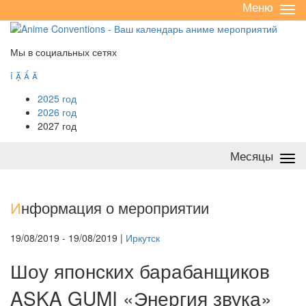
Меню
Све
/
раз
Мы в социальных сетях




2025 год
2026 год
2027 год
Месяцы
Све
/
раз
И
нформация о мероприятии
19/08/2019 - 19/08/2019 |
Иркутск
Шоу японских барабанщиков
ASKA GUMI «Энергия звука»