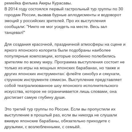
ремейка фильма Акиры Курасавы.
В 2014 году состоялся первый гастрольный тур группы по 30
городам России, вызвав бурные аплодисменты и водоворот
эмоций у российских зрителей. Про их выступления
сообщали: "Никто не мог усидеть на месте. Весь зал
танцевал!"
Для создания красочной, праздничной атмосферы на сцене и
яркого японского колорита были подобраны наиболее
популярные композиции, которые особенно полюбились
зрителям по всему миру. Программа выступления состоит не
только из игры на мощных японских барабанах, но также и
других японских инструментах: флейте синобуэ и сякухати,
струнном инструменте сямисэн. Выступление представляет
собой театрализованное шоу японского исполнительского
искусства, которое не ограничивается лишь словами, она
достигает самую глубину души.
Это третий тур группы по России. Если вы пропустили их
выступление в прошлый раз, если вы никогда не слушали
вживую японские барабаны, обязательно приходите с
друзьями, с возлюбленными, с семьёй.