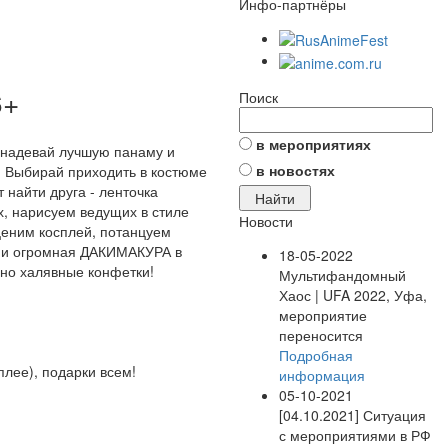
Инфо-партнёры
6+
Поиск
в мероприятиях
, надевай лучшую панаму и
в новостях
Я! Выбирай приходить в костюме
т найти друга - ленточка
х, нарисуем ведущих в стиле
Новости
ценим косплей, потанцуем
ще и огромная ДАКИМАКУРА в
18-05-2022
чно халявные конфетки!
Мультифандомный
Хаос | UFA 2022, Уфа,
мероприятие
переносится
Подробная
плее), подарки всем!
информация
05-10-2021
[04.10.2021] Ситуация
с мероприятиями в РФ