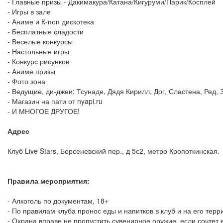
- Главные призы - Дакимакура/Катана/Кигуруми/Парик/Косплей
- Игры в зале
- Аниме и К-поп дискотека
- Бесплатные сладости
- Веселые конкурсы
- Настольные игры
- Конкурс рисунков
- Аниме призы
- Фото зона
- Ведущие, ди-джеи: Тсунаде, Дядя Кирилл, Дог, Сластена, Ред, 
- Магазин на пати от nyapi.ru
- И МНОГОЕ ДРУГОЕ!
Адрес
Клуб Live Stars, Берсеневский пер., д 5с2, метро Кропоткинская.
Правила мероприятия:
- Алкоголь по документам, 18+
- По правилам клуба пронос еды и напитков в клуб и на его тер
- Охрана вправе не пропустить сувенирное оружие, если сочтет 