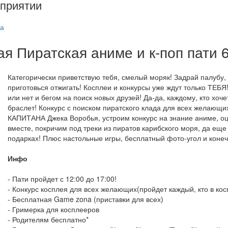
приятии
а
я Пиратская аниме и к-поп пати 
Категорически приветствую тебя, смелый моряк! Задрай палубу
приготовься отжигать! Косплеи и конкурсы уже ждут только ТЕБ
или нет и бегом на поиск новых друзей! Да-да, каждому, кто хоче
браслет! Конкурс с поиском пиратского клада для всех желающи
КАПИТАНА Джека Воробья, устроим конкурс на знание аниме, о
вместе, покричим под треки из пиратов карибского моря, да е
подарках! Плюс настольные игры, бесплатный фото-угол и коне
Инфо
- Пати пройдет с 12:00 до 17:00!
- Конкурс косплея для всех желающих(пройдет каждый, кто в кос
- Бесплатная Game zona (приставки для всех)
- Гримерка для косплееров
- Родителям бесплатно*