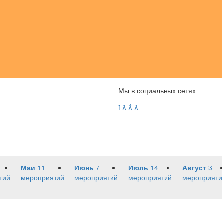
Мы в социальных сетях




Май
11
Июнь
7
Июль
14
Август
3
тий
мероприятий
мероприятий
мероприятий
мероприяти