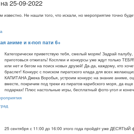
на 25-09-2022
м известно. Не нашли того, что искали, но мероприятие точно буд
а
ая аниме и к-поп пати 6+
Категорически приветствую тебя, смелый моряк! Задрай палубу
приготовься отжигать! Косплеи и конкурсы уже ждут только ТЕБ
или нет и бегом на поиск новых друзей! Да-да, каждому, кто хоче
браслет! Конкурс с поиском пиратского клада для всех желающи
КАПИТАНА Джека Воробья, устроим конкурс на знание аниме, о
вместе, покричим под треки из пиратов карибского моря, да е
подарках! Плюс настольные игры, бесплатный фото-угол и коне
ероприятия
град
25 сентября с 11:00 до 16:00 этого года пройдёт уже ДЕСЯТЫЙ 