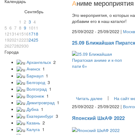
Календарь
А
ниме мероприятия 
Сентябрь
Это мероприятия, о которых на
добавим его в наш каталог!
1
2
3
4
5
6
7
8
9
10
11
25/09/2022 - 25/09/2022 |
Москв
12
13
14
15
16
17
18
19
20
21
22
23
24
25
25.09 Ближайшая Пиратск
26
27
28
29
30
Города
Архангельск
2
Ачинск
1
Барнаул
1
Белгород
3
Волгоград
1
Воронеж
1
|
Читать далее
На сайт м
Димитровград
1
25/09/2022 - 25/09/2022 |
Волго
Дубна
1
Екатеринбург
3
Японский ШкАФ 2022
Казань
2
Калуга
1