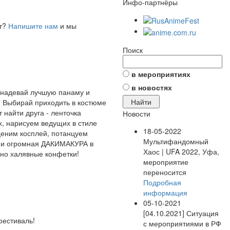
Инфо-партнёры
ет?
Напишите нам
и мы
Поиск
в мероприятиях
в новостях
, надевай лучшую панаму и
Я! Выбирай приходить в костюме
т найти друга - ленточка
Новости
х, нарисуем ведущих в стиле
18-05-2022
ценим косплей, потанцуем
Мультифандомный
ще и огромная ДАКИМАКУРА в
Хаос | UFA 2022, Уфа,
чно халявные конфетки!
мероприятие
переносится
Подробная
информация
05-10-2021
[04.10.2021] Ситуация
фестиваль!
с мероприятиями в РФ