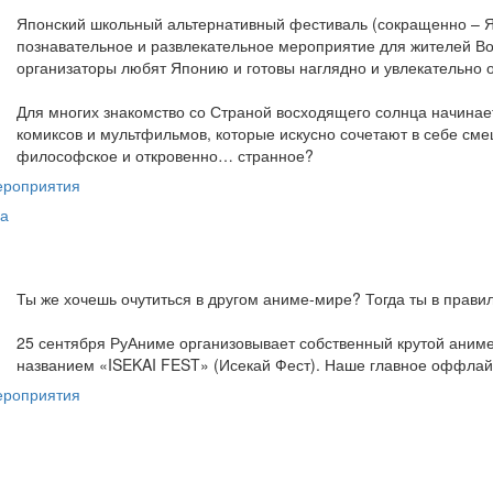
Японский школьный альтернативный фестиваль (сокращенно – 
познавательное и развлекательное мероприятие для жителей Вол
организаторы любят Японию и готовы наглядно и увлекательно о
Для многих знакомство со Страной восходящего солнца начинает
комиксов и мультфильмов, которые искусно сочетают в себе сме
философское и откровенно… странное?
ероприятия
а
Ты же хочешь очутиться в другом аниме-мире? Тогда ты в прави
25 сентября РуАниме организовывает собственный крутой аним
названием «ISEKAI FEST» (Исекай Фест). Наше главное оффлай
ероприятия