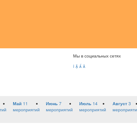
Мы в социальных сетях




Май
11
Июнь
7
Июль
14
Август
3
тий
мероприятий
мероприятий
мероприятий
мероприяти