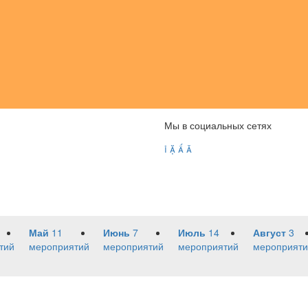
Мы в социальных сетях




Май
11
Июнь
7
Июль
14
Август
3
тий
мероприятий
мероприятий
мероприятий
мероприяти