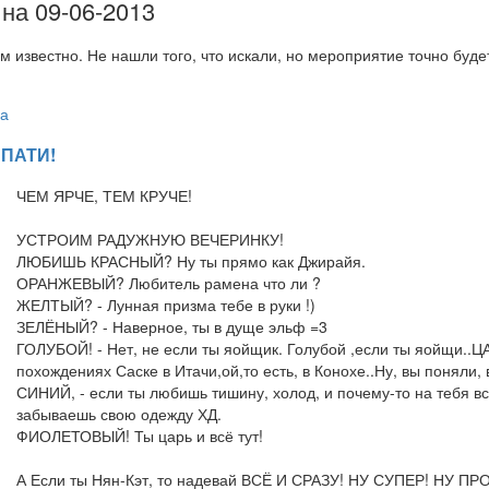
на 09-06-2013
м известно. Не нашли того, что искали, но мероприятие точно буд
а
ПАТИ!
ЧЕМ ЯРЧЕ, ТЕМ КРУЧЕ!
УСТРОИМ РАДУЖНУЮ ВЕЧЕРИНКУ!
ЛЮБИШЬ КРАСНЫЙ? Ну ты прямо как Джирайя.
ОРАНЖЕВЫЙ? Любитель рамена что ли ?
ЖЕЛТЫЙ? - Лунная призма тебе в руки !)
ЗЕЛЁНЫЙ? - Наверное, ты в дуще эльф =3
ГОЛУБОЙ! - Нет, не если ты яойщик. Голубой ,если ты яойщи..ЦА!
похождениях Саске в Итачи,ой,то есть, в Конохе..Ну, вы поняли, 
СИНИЙ, - если ты любишь тишину, холод, и почему-то на тебя вс
забываешь свою одежду ХД.
ФИОЛЕТОВЫЙ! Ты царь и всё тут!
А Если ты Нян-Кэт, то надевай ВСЁ И СРАЗУ! НУ СУПЕР! НУ П