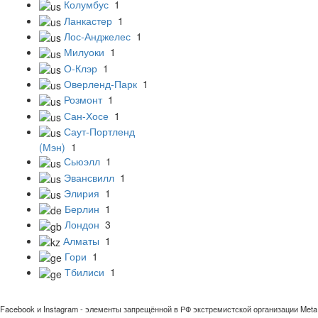
Колумбус
1
Ланкастер
1
Лос-Анджелес
1
Милуоки
1
О-Клэр
1
Оверленд-Парк
1
Розмонт
1
Сан-Хосе
1
Саут-Портленд
(Мэн)
1
Сьюэлл
1
Эвансвилл
1
Элирия
1
Берлин
1
Лондон
3
Алматы
1
Гори
1
Тбилиси
1
Facebook и Instagram - элементы запрещённой в РФ экстремистской организации Meta 