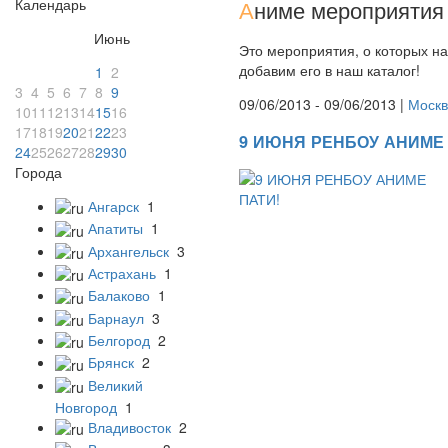
Календарь
А
ниме мероприятия 
Июнь
Это мероприятия, о которых на
добавим его в наш каталог!
1
2
3
4
5
6
7
8
9
09/06/2013 - 09/06/2013 |
Москв
10
11
12
13
14
15
16
17
18
19
20
21
22
23
9 ИЮНЯ РЕНБОУ АНИМЕ 
24
25
26
27
28
29
30
Города
Ангарск
1
Апатиты
1
Архангельск
3
Астрахань
1
Балаково
1
Барнаул
3
Белгород
2
Брянск
2
Великий
Новгород
1
Владивосток
2