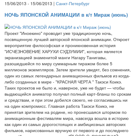
15/06/2013 - 15/06/2013 |
Санкт-Петербург
НОЧЬ ЯПОНСКОЙ АНИМАЦИИ в к/т Мираж (июнь)
Проект "Иноекино" проводит уже традиционную ночь,
посвященную лучшей авторской японской анимации. Откроет
мероприятие философская и проникновенная история
"ИСЧЕЗНОВЕНИЕ ХАРУХИ СУДЗУМИИ", которая является
экранизацией знаменитой манги Нагару Танигавы,
разошедшейся по миру суммарным тиражом более 5
миллионов экземпляров. Затем зрители увидят, без сомнения,
один из самых легендарных анимационных фильмов из когда-
либо созданных в мире - "КРАСНАЯ ЧЕРТА " Такэси Коикэ.
Таких проектов не было и, наверное, уже не будет — чтобы
выдающийся аниматор получал полный карт-бланш по срокам
и средствам, и при этом добился своего, не согласившись ни
на один компромисс. Главная работа Такэси Коикэ, не
принятая зрителем на родине, но пронесшаяся штормом по
анимационным фестивалям мира, навсегда вошла в историю
как один из самых дорогостоящих и амбициозных авторских
фильмов, нарисованных вручную от первого и до последнего