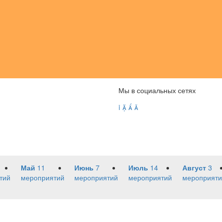
Мы в социальных сетях




Май
11
Июнь
7
Июль
14
Август
3
тий
мероприятий
мероприятий
мероприятий
мероприяти