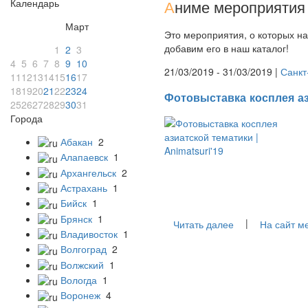
Календарь
А
ниме мероприятия 
Март
Это мероприятия, о которых на
добавим его в наш каталог!
1
2
3
4
5
6
7
8
9
10
21/03/2019 - 31/03/2019 |
Санкт
11
12
13
14
15
16
17
18
19
20
21
22
23
24
Фотовыставка косплея ази
25
26
27
28
29
30
31
Города
Абакан
2
Алапаевск
1
Архангельск
2
Астрахань
1
Бийск
1
Брянск
1
|
Читать далее
На сайт м
Владивосток
1
Волгоград
2
Волжский
1
Вологда
1
Воронеж
4