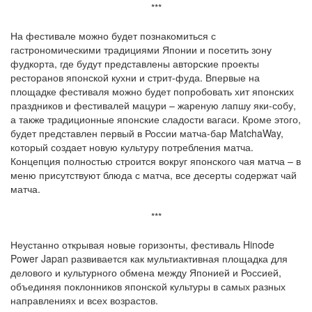
***
На фестивале можно будет познакомиться с
гастрономическими традициями Японии и посетить зону
фудкорта, где будут представлены авторские проекты
ресторанов японской кухни и стрит-фуда. Впервые на
площадке фестиваля можно будет попробовать хит японских
праздников и фестивалей мацури – жареную лапшу яки-собу,
а также традиционные японские сладости вагаси. Кроме этого,
будет представлен первый в России матча-бар MatchaWay,
который создает новую культуру потребления матча.
Концепция полностью строится вокруг японского чая матча – в
меню присутствуют блюда с матча, все десерты содержат чай
матча.
***
Неустанно открывая новые горизонты, фестиваль Hinode
Power Japan развивается как мультиактивная площадка для
делового и культурного обмена между Японией и Россией,
объединяя поклонников японской культуры в самых разных
направлениях и всех возрастов.