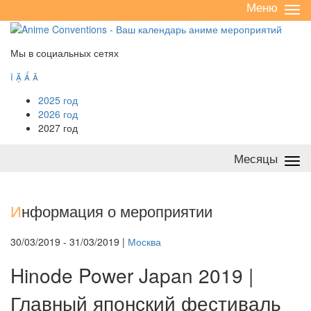
Меню
Све
/
раз
Мы в социальных сетях




2025 год
2026 год
2027 год
Месяцы
Све
/
раз
И
нформация о мероприятии
30/03/2019 - 31/03/2019 |
Москва
Hinode Power Japan 2019 |
Главный японский фестиваль