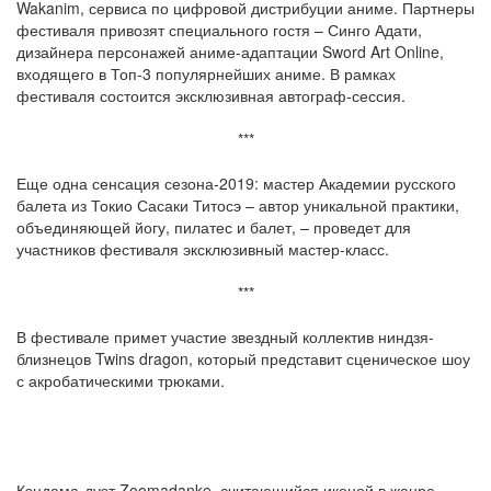
Wakanim, сервиса по цифровой дистрибуции аниме. Партнеры
фестиваля привозят специального гостя – Синго Адати,
дизайнера персонажей аниме-адаптации Sword Art Online,
входящего в Топ-3 популярнейших аниме. В рамках
фестиваля состоится эксклюзивная автограф-сессия.
***
Еще одна сенсация сезона-2019: мастер Академии русского
балета из Токио Сасаки Титосэ – автор уникальной практики,
объединяющей йогу, пилатес и балет, – проведет для
участников фестиваля эксклюзивный мастер-класс.
***
В фестивале примет участие звездный коллектив ниндзя-
близнецов Twins dragon, который представит сценическое шоу
с акробатическими трюками.
Кэндама-дуэт Zoomadanke, считающийся иконой в жанре