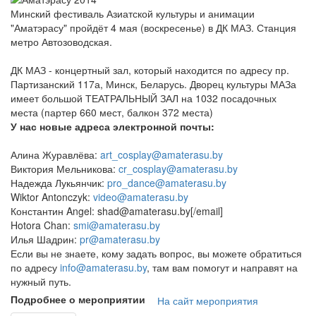
Минский фестиваль Азиатской культуры и анимации
"Аматэрасу" пройдёт 4 мая (воскресенье) в ДК МАЗ. Станция
метро Автозоводская.
ДК МАЗ - концертный зал, который находится по адресу пр.
Партизанский 117а, Минск, Беларусь. Дворец культуры МАЗа
имеет большой ТЕАТРАЛЬНЫЙ ЗАЛ на 1032 посадочных
места (партер 660 мест, балкон 372 места)
У нас новые адреса электронной почты:
Алина Журавлёва:
art_cosplay@amaterasu.by
Виктория Мельникова:
cr_cosplay@amaterasu.by
Надежда Лукьянчик:
pro_dance@amaterasu.by
Wiktor Antonczyk:
video@amaterasu.by
Константин Angel: shad@amaterasu.by[/email]
Hotora Chan:
smi@amaterasu.by
Илья Шадрин:
pr@amaterasu.by
Если вы не знаете, кому задать вопрос, вы можете обратиться
по адресу
info@amaterasu.by
, там вам помогут и направят на
нужный путь.
Подробнее о мероприятии
На сайт мероприятия