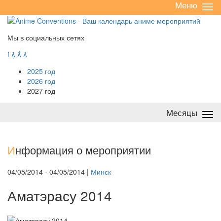
Меню
Све
/
раз
Мы в социальных сетях




2025 год
2026 год
2027 год
Месяцы
Све
/
раз
И
нформация о мероприятии
04/05/2014 - 04/05/2014 |
Минск
Аматэрасу 2014