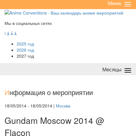
Меню
Све
/
раз
Мы в социальных сетях




2025 год
2026 год
2027 год
Месяцы
Све
/
раз
И
нформация о мероприятии
18/05/2014 - 18/05/2014 |
Москва
Gundam Moscow 2014 @
Flacon