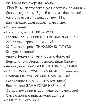
- ВИП вход без очереди - 450р.!
- "Plan B", м. Достоевская, ул.Советской армии д. 7
- День рождения +/- 7 дней от пати - бесплатно!
- Алкоголь строго по документам, 18+.
- Для курящих вход-выход на крыльцо.
- Игры в зале!
- Пати пройдет с 15:00 до 21:00!
- Главный приз - БОЛЬШАЯ АНИМЕ ФИГУРКА!
- 2й Главный приз - КОСПЛЕЙ!
- 3й Главный приз - ПИЖАМКА КИГУРУМИ!
- Конкурс Косплея!
- Аниме Флажки, Значки, Сумки, Фигурки!
- Ведущие: SлаSтена, Тсунаде, Дядя Кирилл!
- Аниме дискотека: J-POP, OST, K-POP, SLAM!
- БУТЫЛОЧКА - РУЧЕЁК - МАФИЯ (по заявкам)!
- Проводит в клуб - АНИМЕ ПАРОВОЗИК!
- Расписание ПАРОВОЗИКА (см. ниже)!
- Бесплатная GAME ZONE! PS3, Xbox!
- Оставь номер на входе - участвуй в лотерее!
- Самые ценные призы, море халявы!
- И МНОГОЕ ДРУГОЕ!