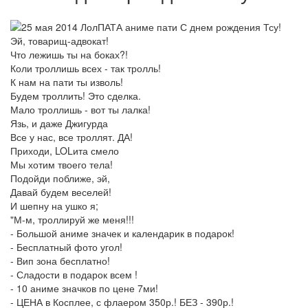
Эй, товарищ-адвокат!
Что лежишь ты на боках?!
Коли троллишь всех - так тролль!
К нам на пати ты изволь!
Будем троллить! Это сделка.
Мало троллишь - вот ты лалка!
Язь, и даже Джигурда
Все у нас, все троллят. ДА!
Приходи, LOLита смело
Мы хотим твоего тела!
Подойди поближе, эй,
Давай будем веселей!
И шепну на ушко я;
"М-м, троллируй же меня!!!
- Большой аниме значек и календарик в подарок!
- Бесплатный фото угол!
- Вип зона бесплатно!
- Сладости в подарок всем !
- 10 аниме значков по цене 7ми!
- ЦЕНА в Косплее, с флаером 350р.! БЕЗ - 390р.!