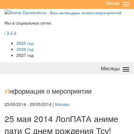
Меню
Све
/
раз
Мы в социальных сетях




2025 год
2026 год
2027 год
Месяцы
Све
/
раз
И
нформация о мероприятии
25/05/2014 - 25/05/2014 |
Москва
25 мая 2014 ЛолПАТА аниме
пати С днем рождения Тсу!