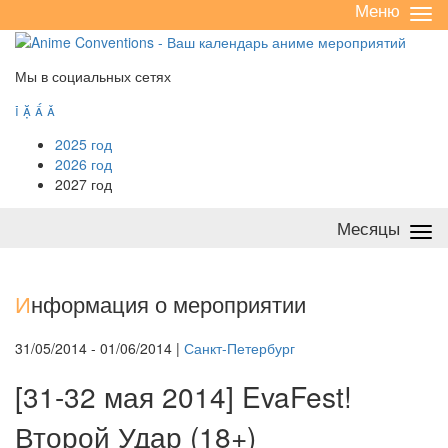
Меню
Све
/
раз
Мы в социальных сетях




2025 год
2026 год
2027 год
Месяцы
Све
/
раз
И
нформация о мероприятии
31/05/2014 - 01/06/2014 |
Санкт-Петербург
[31-32 мая 2014] EvaFest!
Второй Удар (18+)