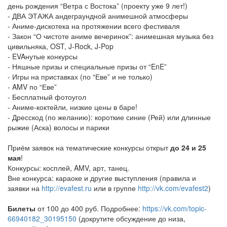
день рождения “Ветра с Востока” (проекту уже 9 лет!)
- ДВА ЭТАЖА андеграундной анимешной атмосферы
- Аниме-дискотека на протяжении всего фестиваля
- Закон “О чистоте аниме вечеринок”: анимешная музыка без
цивильняка, OST, J-Rock, J-Pop
- EVAнутые конкурсы
- Няшные призы и специальные призы от “EnE”
- Игры на приставках (по “Еве” и не только)
- AMV по “Еве”
- Бесплатный фотоугол
- Аниме-коктейли, низкие цены в баре!
- Дресскод (по желанию): короткие синие (Рей) или длинные
рыжие (Аска) волосы и парики
Приём заявок на тематические конкурсы открыт
до 24 и 25
мая
!
Конкурсы: косплей, AMV, арт, танец.
Вне конкурса: караоке и другие выступления (правила и
заявки на
http://evafest.ru
или в группе
http://vk.com/evafest2
)
Билеты
от 100 до 400 руб. Подробнее:
https://vk.com/topic-
66940182_30195150
(докрутите обсуждение до низа,