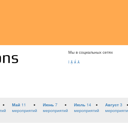
Мы в социальных сетях




Май
11
Июнь
7
Июль
14
Август
3
тий
мероприятий
мероприятий
мероприятий
мероприяти