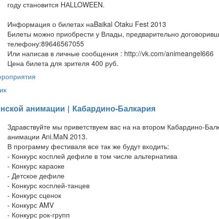
году становится HАLLOWEEN.
Информация о билетах наBaikal Otaku Fest 2013
Билеты можно приобрести у Влады, предварительно договоривш
телефону:89646567055
Или написав в личные сообщения : http://vk.com/animeangel666
Цена билета для зрителя 400 руб.
ероприятия
ик
онской анимации | Кабардино-Балкария
Здравствуйте мы приветствуем вас на на втором Кабардино-Бал
анимации Ani.MaN 2013.
В программу фестиваля все так же будут входить:
- Конкурс косплей дефиле в том числе альтернатива
- Конкурс караоке
- Детское дефиле
- Конкурс косплей-танцев
- Конкурс сценок
- Конкурс AMV
- Конкурс рок-групп