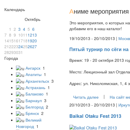
Календарь
А
ниме мероприятия 
Октябрь
Это мероприятия, о которых на
добавим его в наш каталог!
1
2
3
4
5
6
7
8
9
10
11
12
13
19/10/2013 - 20/10/2013 |
Москв
14
15
16
17
18
19
20
21
22
23
24
25
26
27
Пятый турнир по сёги на
28
29
30
31
Города
Время: 19 - 20 октября 2013 го
Ангарск
1
Место: Лекционный зал Отдела 
Апатиты
1
Архангельск
3
Адрес: ул. Николоямская, 1, 4 
Астрахань
1
Балаково
1
|
Читать далее
На сайт м
Барнаул
3
20/10/2013 - 20/10/2013 |
Иркут
Белгород
2
Брянск
2
Baikal Otaku Fest 2013
Великий
Новгород
1